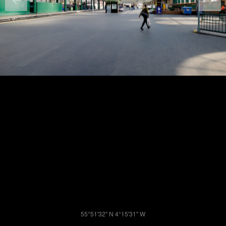
55°51'32" N 4°15'31" W