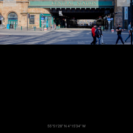
55°51'28" N 4°15'34" W